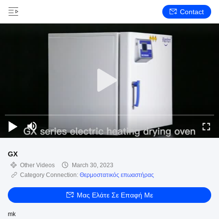
Contact
GX
Other Videos
March 30, 2023
Category Connection:
Θερμοστατικός επωαστήρας
Μας Ελάτε Σε Επαφή Με
mk