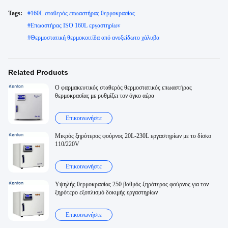
Tags:
#
160L σταθερός επωαστήρας θερμοκρασίας
#
Επωαστήρας ISO 160L εργαστηρίων
#
Θερμοστατική θερμοκοιτίδα από ανοξείδωτο χάλυβα
Related Products
Ο φαρμακευτικός σταθερός θερμοστατικός επωαστήρας
θερμοκρασίας με ρυθμίζει τον όγκο αέρα
Επικοινωνήστε
Μικρός ξηρότερος φούρνος 20L-230L εργαστηρίων με το δίσκο
110/220V
Επικοινωνήστε
Υψηλής θερμοκρασίας 250 βαθμός ξηρότερος φούρνος για τον
ξηρότερο εξοπλισμό δοκιμής εργαστηρίων
Επικοινωνήστε