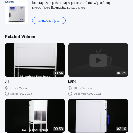
Ιατρική ηλεκτροθερμική θερμοστατική υψηλή επίδοση
επωαστήρων βιοχημείας εργαστηρίων
Επικοινωνήστε
Related Videos
00:54
00:29
JH
Lang
Other Videos
Other Videos
March 30, 2023
December 29, 2022
00:58
02:19