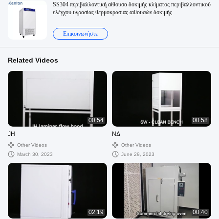
SS304 περιβαλλοντική αίθουσα δοκιμής κλίματος περιβαλλοντικού
ελέγχου υγρασίας θερμοκρασίας αιθουσών δοκιμής
Επικοινωνήστε
Related Videos
00:54
00:58
JH
ΝΔ
Other Videos
Other Videos
March 30, 2023
June 29, 2023
02:19
00:40