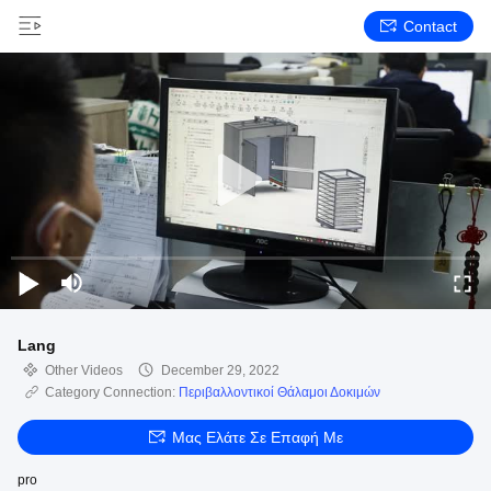
Contact
Lang
Other Videos
December 29, 2022
Category Connection:
Περιβαλλοντικοί Θάλαμοι Δοκιμών
Μας Ελάτε Σε Επαφή Με
pro