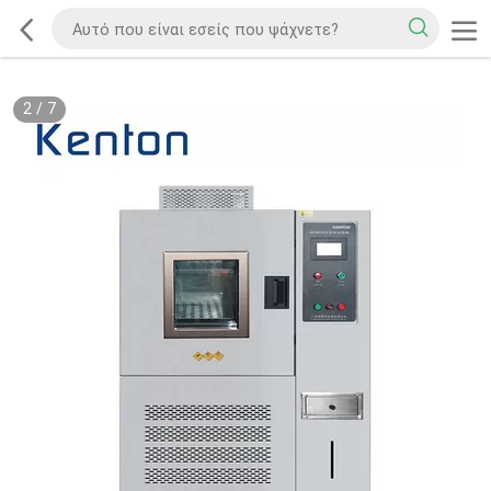
2
/
7