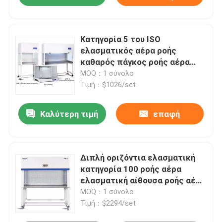
Κατηγορία 5 του ISO
ελασματικός αέρα ροής
καθαρός πάγκος ροής αέρα
γραφείου κάθετος
MOQ：1 σύνολο
ελασματικός για το
Τιμή：$1026/set
εργαστήριο
Καλύτερη τιμή
επαφή
Διπλή οριζόντια ελασματική
κατηγορία 100 ροής αέρα
ελασματική αίθουσα ροής αέρα
HEPA
MOQ：1 σύνολο
Τιμή：$2294/set