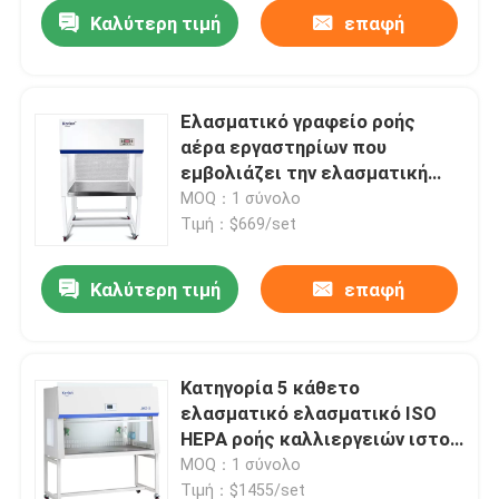
Καλύτερη τιμή
επαφή
Ελασματικό γραφείο ροής
αέρα εργαστηρίων που
εμβολιάζει την ελασματική
κουκούλα ροής βρόχων
MOQ：1 σύνολο
οριζόντια
Τιμή：$669/set
Καλύτερη τιμή
επαφή
Αρχική Σελίδα
Κατηγορία 5 κάθετο
ελασματικό ελασματικό ISO
Προϊόντα
HEPA ροής καλλιεργειών ιστού
εγκαταστάσεων ροής αέρα
MOQ：1 σύνολο
φίλτρο κουκουλών
Σχετικά με εμάς
Τιμή：$1455/set