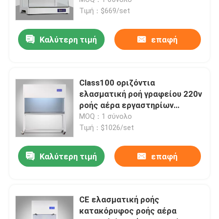
Τιμή：$669/set
Θερμοστατικός επωαστήρας
Καλύτερη τιμή
επαφή
Δροσίζοντας επωαστήρας
Class100 οριζόντια
Θάλαμος υγρασίας θερμοκρασίας
ελασματική ροή γραφείου 220v
ροής αέρα εργαστηρίων
ελασματική
MOQ：1 σύνολο
Κλιματολογική αίθουσα
Τιμή：$1026/set
Ελασματικό γραφείο ροής αέρα
Καλύτερη τιμή
επαφή
Γραφείο Βιολογικής Ασφάλειας
CE ελασματική ροής
κατακόρυφος ροής αέρα
Φούρνος στεγνωτηρίου κενού