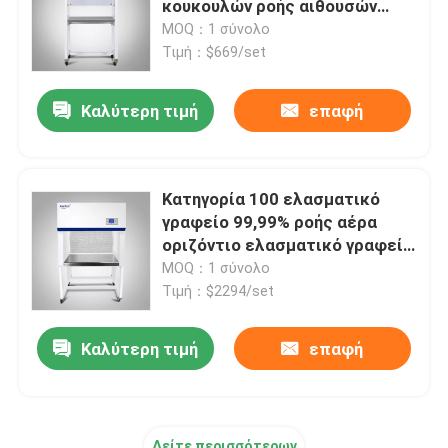
κουκουλών ροής αιθουσών
62dB ελασματική
MOQ：1 σύνολο
Τροχιακός επωαστήρας δονητών
Τιμή：$669/set
Καλύτερη τιμή
επαφή
Επωαστήρας του CO2
Αναερόβια Θερμοκοιτίδα
Κατηγορία 100 ελασματικό
γραφείο 99,99% ροής αέρα
Περιβαλλοντικοί Θάλαμοι Δοκιμών
οριζόντιο ελασματικό γραφείο
ροής φίλτρων HEPA
MOQ：1 σύνολο
Τιμή：$2294/set
Αναδευτήρας Εκκολαπτηρίου Αιμοπεταλίων
Καλύτερη τιμή
επαφή
Καλύψτε - φούρνος
Εργαστήριο Υδάτινο Λουτρό
Δείτε περισσότερων