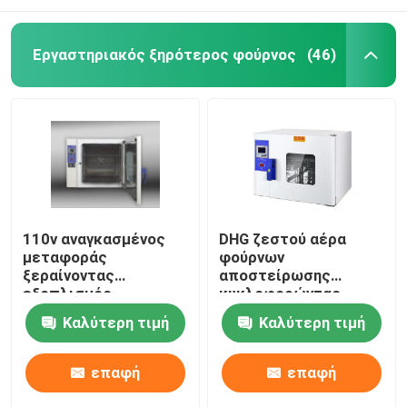
Εργαστηριακός ξηρότερος φούρνος
(46)
110v αναγκασμένος
DHG ζεστού αέρα
μεταφοράς
φούρνων
ξεραίνοντας
αποστείρωσης
εξοπλισμός
κυκλοφορώντας
εργαστηρίων
αυτόματος έλεγχος
Καλύτερη τιμή
Καλύτερη τιμή
ξεραίνοντας φούρνων
μηχανών φούρνων
60Hz θερμοστατικός
ξηρότερος
επαφή
επαφή