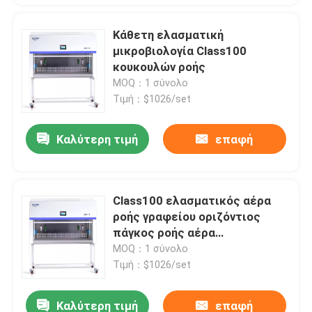
Κάθετη ελασματική
μικροβιολογία Class100
κουκουλών ροής
MOQ：1 σύνολο
Τιμή：$1026/set
Καλύτερη τιμή
επαφή
Class100 ελασματικός αέρα
ροής γραφείου οριζόντιος
πάγκος ροής αέρα
εργαστηρίων ελασματικός
MOQ：1 σύνολο
Τιμή：$1026/set
Καλύτερη τιμή
επαφή