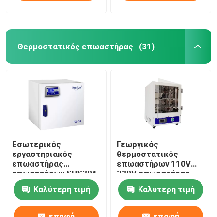
Θερμοστατικός επωαστήρας
(31)
Εσωτερικός
Γεωργικός
εργαστηριακός
θερμοστατικός
επωαστήρας
επωαστήρων 110V
επωαστήρων SUS304
220V επωαστήρας
υψηλής ακρίβειας
βιοχημείας βάσης
Καλύτερη τιμή
Καλύτερη τιμή
βακτηριολογικός
φορητός
επαφή
επαφή