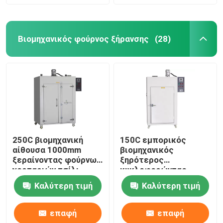
Βιομηχανικός φούρνος ξήρανσης
(28)
250C βιομηχανική
150C εμπορικός
αίθουσα 1000mm
βιομηχανικός
ξεραίνοντας φούρνων
ξηρότερος
χορταριών τσίλι
κυκλοφορώντας
ξεραίνοντας φούρνων
ξεραίνοντας φούρνος
Καλύτερη τιμή
Καλύτερη τιμή
ζεστού αέρα φούρνων
5kw
επαφή
επαφή