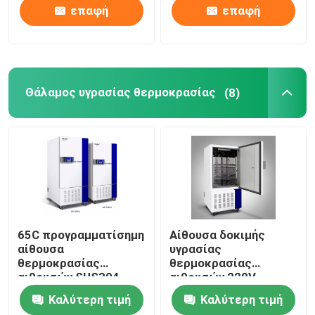
επαφή
επαφή
Θάλαμος υγρασίας θερμοκρασίας
(8)
65C προγραμματίσημη
Αίθουσα δοκιμής
αίθουσα
υγρασίας
θερμοκρασίας
θερμοκρασίας
αιθουσών SUS304
αιθουσών 220V
υγρασίας
υγρασίας
Καλύτερη τιμή
Καλύτερη τιμή
θερμοκρασίας
θερμοκρασίας cOem