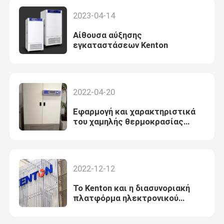
ξεραίνοντας φούρνο που έχει
2023-04-14
παραδοθεί στους
αμερικανικούς πελάτες και
Αίθουσα αύξησης
είναι σε λειτουργία
εγκαταστάσεων Kenton
2022-04-20
Εφαρμογή και χαρακτηριστικά
του χαμηλής θερμοκρασίας
βιοχημικού επωαστήρα
2022-12-12
Το Kenton και η διασυνοριακή
πλατφόρμα ηλεκτρονικού
εμπορίου φθάνουν σε μια
συνεταιριστική σχέση