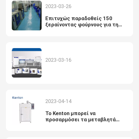
χρησιμοποιούνται εκτενώς
2023-03-26
βιοχημικός, χημικός και
φαρμακευτικός, ιατρικός, την
Επιτυχώς παραδοθείς 150
υγειονομική περίθαλψη, τις
ξεραίνοντας φούρνους για τη
γεωργικές, και
χρήση στη βιολογική βιομηχανία
περιβαλλοντικές ερευνητικές
προϊόντων
εφαρμογές.
2023-03-16
2023-04-14
Το Kenton μπορεί να
προσαρμόσει τα μεταβλητά
προϊόντα με τις διαφορετικές
τάσεις για τους πελάτες. Η
εικόνα παρουσιάζει