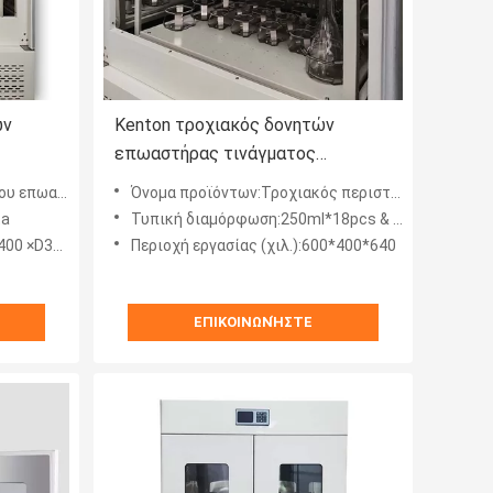
ών
Kenton τροχιακός δονητών
επωαστήρας τινάγματος
α το
επωαστήρων 110V 220V
το εργαστήριο
Όνομα προϊόντων:Τροχιακός περιστροφικός επωαστήρας τινάγματος
περιστροφικός
ta
Τυπική διαμόρφωση:250ml*18pcs & καθολικό ελατήριο
00 ×D310
Περιοχή εργασίας (χιλ.):600*400*640
ΕΠΙΚΟΙΝΩΝΉΣΤΕ