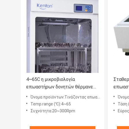
4~65C η μικροβιολογία
Σταθερ
επωαστήρων δονητών θέρμανε
επωασ
τον τροχιακό επωαστήρα
θερμοκ
Όνομα προϊόντων:Τινάζοντας επωαστήρας
Όνομα
20~300Rpm
τινάζε
Temp.range (℃):4~65
Τάση 
Συχνότητα:20~300Rpm
Εύρος