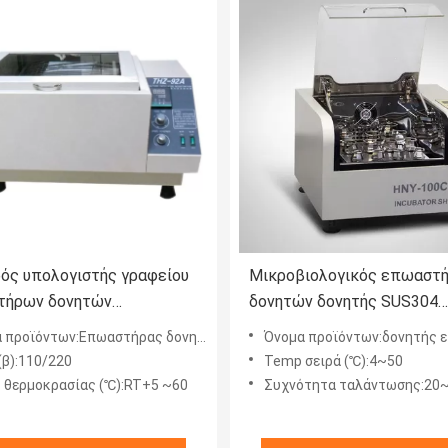
ός υπολογιστής γραφείου
Μικροβιολογικός επωαστ
τήρων δονητών
δονητών δονητής SUS304
ρασίας τροχιακός που
επωαστήρων
 προϊόντων:Επωαστήρας δονητών
Όνομα προϊόντων:δονητής επ
ι τον τροχιακό επωαστήρα
κυτταροκαλλιέργειας βιοχ
(β):110/220
Temp σειρά (℃):4~50
θερμαμένος
 θερμοκρασίας (℃):RT+5 ~60
Συχνότητα ταλάντωσης:20