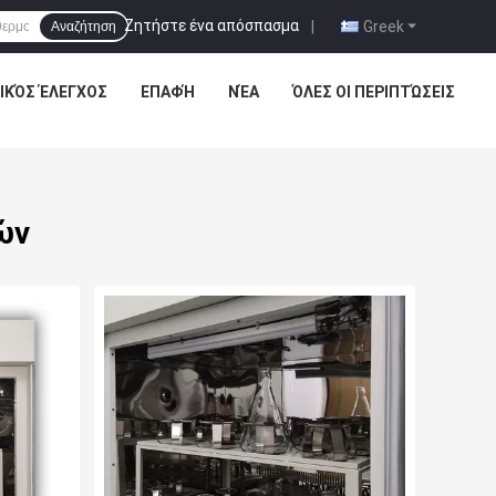
Ζητήστε ένα απόσπασμα
|
Greek
Αναζήτηση
ΙΚΌΣ ΈΛΕΓΧΟΣ
ΕΠΑΦΉ
ΝΈΑ
ΌΛΕΣ ΟΙ ΠΕΡΙΠΤΏΣΕΙΣ
ών