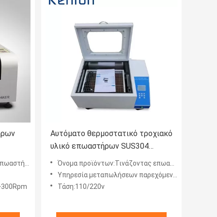
ήρων
Αυτόματο θερμοστατικό τροχιακό
υλικό επωαστήρων SUS304
δονητών εργαστηρίων
ωαστήρων
Όνομα προϊόντων:Τινάζοντας επωαστήρας
ημικός
Υπηρεσία μεταπωλήσεων παρεχόμενη:Τηλεοπτική τεχνική υποστήριξη
~300Rpm
Τάση:110/220v