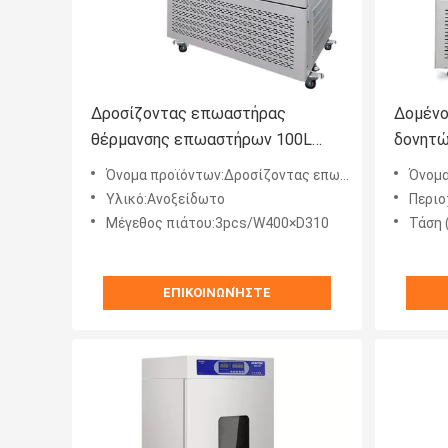
Δροσίζοντας επωαστήρας
Δομένο
θέρμανσης επωαστήρων 100L
δονητώ
δονητών ανοξείδωτου
κυτταρ
Όνομα προϊόντων:Δροσίζοντας επωαστήρας δονητών θέρμανσης
Όνομα 
εσωτερικός τροχιακός
κατεψυ
Υλικό:Ανοξείδωτο
Περιο
Μέγεθος πιάτου:3pcs/W400×D310
Τάση 
ΕΠΙΚΟΙΝΩΝΉΣΤΕ