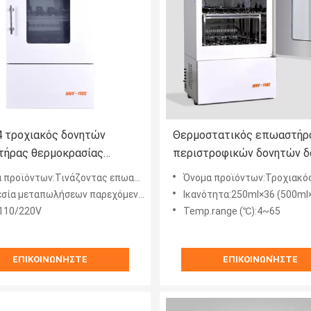
 τροχιακός δονητών
Θερμοστατικός επωαστήρ
ήρας θερμοκρασίας
περιστροφικών δονητών 
ήρων σταθερός για το
εργαστηριακών επωαστήρ
προϊόντων:Τινάζοντας επωαστήρας
Όνομα προϊόντων:Τροχιακός επωαστήρας περιστρο
ήριο
ανοξείδωτο
εταπωλήσεων παρεχόμενη:Τηλεοπτική τεχνική υποστήριξη
Ικανότητα:250ml×36 (500ml×24 ή 250ml×36 
110/220V
Temp.range (℃):4~65
ΕΠΙΚΟΙΝΩΝΉΣΤΕ
ΕΠΙΚΟΙΝΩΝΉΣΤΕ