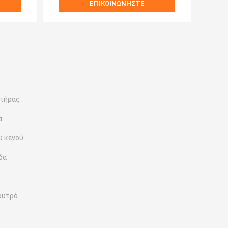
ΕΠΙΚΟΙΝΩΝΉΣΤΕ
τήρας
α
υ κενού
δα
ουτρό