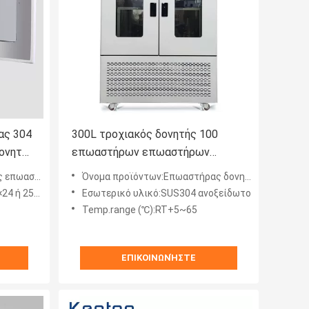
ας 304
300L τροχιακός δονητής 100
δονητών
επωαστήρων επωαστήρων
ων
δονητών ανοξείδωτο
φικών δονητών
Όνομα προϊόντων:Επωαστήρας δονητών ανοξείδωτου
περιστροφής/λεπτό 304
ή 100ml×56)
Εσωτερικό υλικό:SUS304 ανοξείδωτο
Temp.range (℃):RT+5~65
ΕΠΙΚΟΙΝΩΝΉΣΤΕ