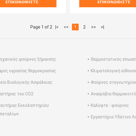
ΕΠΙΚΟΙΝΩΝΉΣΤΕ
ΕΠΙΚΟΙΝΩΝΉΣΤΕ
Page 1 of 2
|<
<<
1
2
>>
>|
ηχανικός φούρνος ξήρανσης
Θερμοστατικός επωασ
μος υγρασίας θερμοκρασίας
Κλιματολογική αίθουσ
είο Βιολογικής Ασφάλειας
Φούρνος στεγνωτηρίο
αστήρας του CO2
Αναερόβια Θερμοκοιτί
ευτήρας Εκκολαπτηρίου
Καλύψτε - φούρνος
πεταλίων
Εργαστήριο Υδάτινο Λ