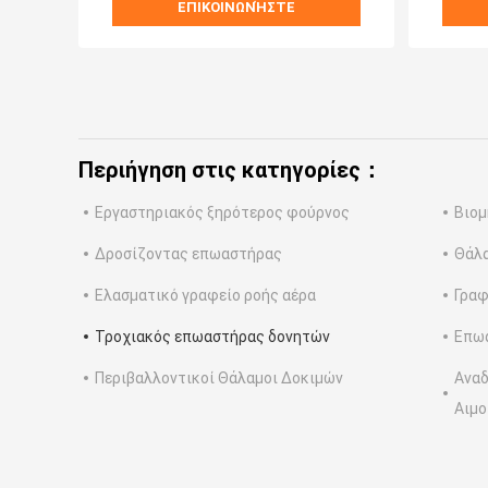
ΕΠΙΚΟΙΝΩΝΉΣΤΕ
Περιήγηση στις κατηγορίες：
Εργαστηριακός ξηρότερος φούρνος
Βιομ
Δροσίζοντας επωαστήρας
Θάλα
Ελασματικό γραφείο ροής αέρα
Γραφ
Τροχιακός επωαστήρας δονητών
Επω
Περιβαλλοντικοί Θάλαμοι Δοκιμών
Αναδ
Αιμο