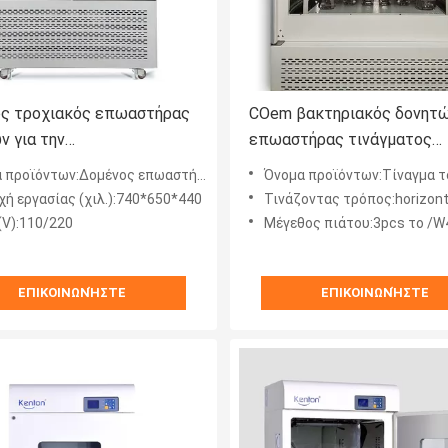
ς τροχιακός επωαστήρας
COem βακτηριακός δονητ
ν για την
επωαστήρας τινάγματος
οκαλλιέργεια με
επωαστήρων οριζόντιος γι
προϊόντων:Δομένος επωαστήρες δονητών
Όνομα προϊόντων:Τίναγμα του επωαστήρα για 
γμένος
εργαστήριο
χή εργασίας (χιλ.):740*650*440
Τινάζοντας τρόπος:horizon
(V):110/220
Μέγεθος πιάτου:3pcs το /W4
ΕΠΙΚΟΙΝΩΝΉΣΤΕ
ΕΠΙΚΟΙΝΩΝΉΣΤΕ