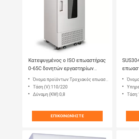
Κατεψυγμένος ο ISO επωαστήρας
SUS304
0-65C δονητών εργαστηρίων
επωαστ
επωαστήρων τινάγματος
επωαστ
Όνομα προϊόντων:Τροχιακός επωαστήρας δονητών
Όνομα 
εργαστ
Τάση (V):110/220
Υπηρεσία μ
Δύναμη (KW):0,8
Τάση:
ΕΠΙΚΟΙΝΩΝΉΣΤΕ