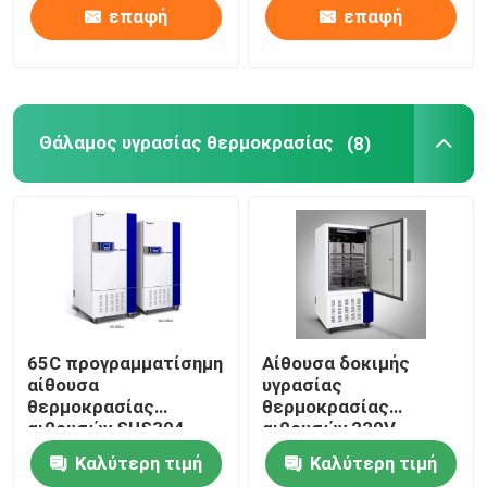
επαφή
επαφή
Θάλαμος υγρασίας θερμοκρασίας
(8)
65C προγραμματίσημη
Αίθουσα δοκιμής
αίθουσα
υγρασίας
θερμοκρασίας
θερμοκρασίας
αιθουσών SUS304
αιθουσών 220V
υγρασίας
υγρασίας
Καλύτερη τιμή
Καλύτερη τιμή
θερμοκρασίας
θερμοκρασίας cOem