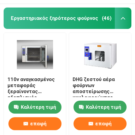
Εργαστηριακός ξηρότερος φούρνος
(46)
110v αναγκασμένος
DHG ζεστού αέρα
μεταφοράς
φούρνων
ξεραίνοντας
αποστείρωσης
εξοπλισμός
κυκλοφορώντας
εργαστηρίων
αυτόματος έλεγχος
Καλύτερη τιμή
Καλύτερη τιμή
ξεραίνοντας φούρνων
μηχανών φούρνων
60Hz θερμοστατικός
ξηρότερος
επαφή
επαφή