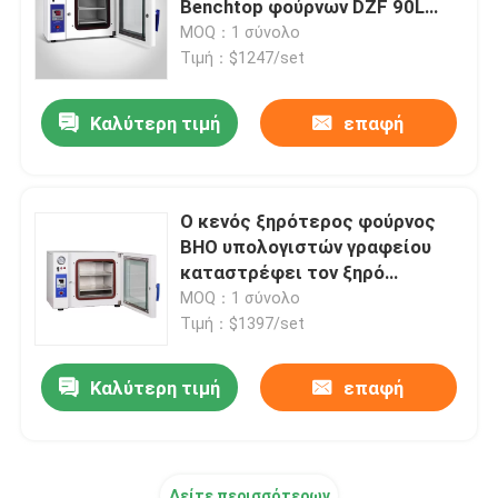
Benchtop φούρνων DZF 90L
που θεραπεύει το φούρνο
MOQ：1 σύνολο
Τροχιακός επωαστήρας δονητών
Τιμή：$1247/set
Καλύτερη τιμή
επαφή
Επωαστήρας του CO2
Αναερόβια Θερμοκοιτίδα
Ο κενός ξηρότερος φούρνος
BHO υπολογιστών γραφείου
Περιβαλλοντικοί Θάλαμοι Δοκιμών
καταστρέφει τον ξηρό
εξοπλισμό εργαστηρίων
MOQ：1 σύνολο
φούρνων
Τιμή：$1397/set
Αναδευτήρας Εκκολαπτηρίου Αιμοπεταλίων
Καλύτερη τιμή
επαφή
Καλύψτε - φούρνος
Εργαστήριο Υδάτινο Λουτρό
Δείτε περισσότερων