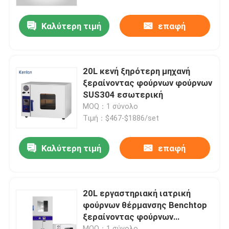
Καλύτερη τιμή
επαφή
Γύρος εργοστασίων
Ποιοτικός έλεγχος
20L κενή ξηρότερη μηχανή
ξεραίνοντας φούρνων φούρνων
επαφή
SUS304 εσωτερική
MOQ：1 σύνολο
Τιμή：$467-$1886/set
Νέα
Καλύτερη τιμή
επαφή
Όλες οι περιπτώσεις
Εργαστηριακός ξηρότερος φούρνος
20L εργαστηριακή ιατρική
φούρνων θέρμανσης Benchtop
ξεραίνοντας φούρνων
Βιομηχανικός φούρνος ξήρανσης
φυσήματος
MOQ：1 σύνολο