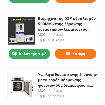
Βιομηχανικός DZF εξοπλισμός
500MM κενής ξήρανσης
εργαστηρίων ξεραίνοντας
φούρνων σκονών κενός
MOQ：1 σύνολο
Τιμή：$1014/set
Καλύτερη τιμή
επαφή
Υψηλή αίθουσα κενής ξήρανσης
μεταφοράς θέρμανσης
φούρνων 50L διαμόρφωσης
κενή θεραπεύοντας
MOQ：1 σύνολο
Τιμή：$2720/set