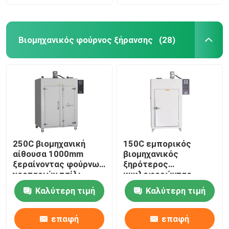
Βιομηχανικός φούρνος ξήρανσης
(28)
250C βιομηχανική
150C εμπορικός
αίθουσα 1000mm
βιομηχανικός
ξεραίνοντας φούρνων
ξηρότερος
χορταριών τσίλι
κυκλοφορώντας
ξεραίνοντας φούρνων
ξεραίνοντας φούρνος
Καλύτερη τιμή
Καλύτερη τιμή
ζεστού αέρα φούρνων
5kw
επαφή
επαφή