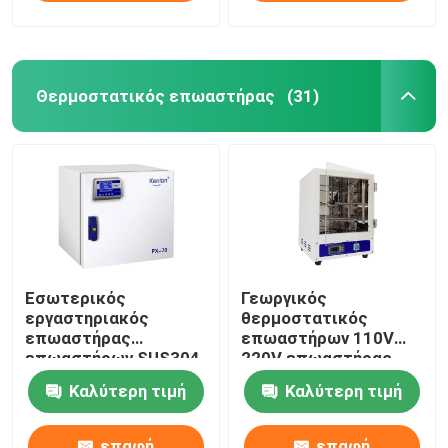
Θερμοστατικός επωαστήρας
(31)
Εσωτερικός
Γεωργικός
εργαστηριακός
θερμοστατικός
επωαστήρας
επωαστήρων 110V
επωαστήρων SUS304
220V επωαστήρας
υψηλής ακρίβειας
βιοχημείας βάσης
Καλύτερη τιμή
Καλύτερη τιμή
βακτηριολογικός
φορητός
επαφή
επαφή