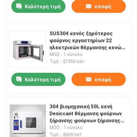
Καλύτερη τιμή
επαφή
SUS304 κενός ξηρότερος
φούρνος εργαστηρίων 22
ηλεκτρικών θέρμανσης κενών
λίτρα φούρνων ζεστού αέρα
MOQ：1 σύνολο
Τιμή：$1955/set
Καλύτερη τιμή
επαφή
Αρχική Σελίδα
304 βιομηχανική 50L κενή
Desiccant θέρμανση φούρνων
Προϊόντα
ξήρανσης φούρνων ξήρανσης
ανοξείδωτου
MOQ：1 σύνολο
Σχετικά με εμάς
Τιμή：$669/set