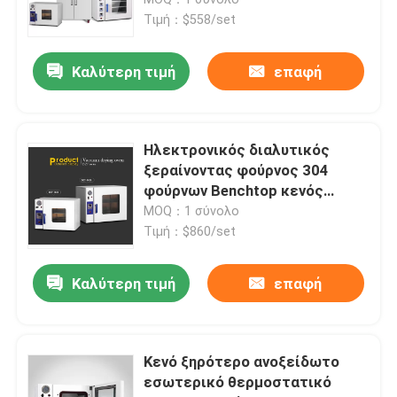
Τιμή：$558/set
Θερμοστατικός επωαστήρας
Καλύτερη τιμή
επαφή
Δροσίζοντας επωαστήρας
Ηλεκτρονικός διαλυτικός
Θάλαμος υγρασίας θερμοκρασίας
ξεραίνοντας φούρνος 304
φούρνων Benchtop κενός
ξηρότερος ανοξείδωτο
MOQ：1 σύνολο
Κλιματολογική αίθουσα
εσωτερικό
Τιμή：$860/set
Ελασματικό γραφείο ροής αέρα
Καλύτερη τιμή
επαφή
Γραφείο Βιολογικής Ασφάλειας
Κενό ξηρότερο ανοξείδωτο
εσωτερικό θερμοστατικό
Φούρνος στεγνωτηρίου κενού