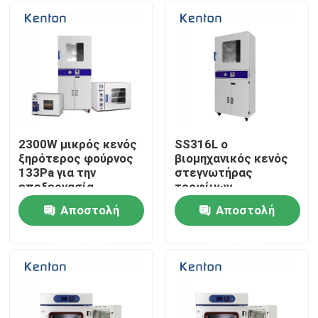
2300W μικρός κενός
SS316L ο
ξηρότερος φούρνος
βιομηχανικός κενός
133Pa για την
στεγνωτήρας
επεξεργασία
τροφίμων
πλαστικών
ξεραίνοντας
Αποστολή
Αποστολή
φούρνων απομονώνει
Αρχική Σελίδα
τον ξεραίνοντας
ερώτησης
ερώτησης
φούρνο
Προϊόντα
Σχετικά με εμάς