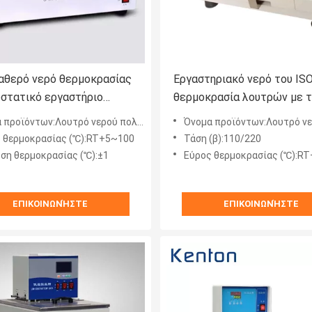
αθερό νερό θερμοκρασίας
Εργαστηριακό νερό του ISO
οστατικό εργαστήριο
θερμοκρασία λουτρών με 
σης εξοπλισμού
τροχιακό δονητή
ροϊόντων:Λουτρό νερού πολλαπλών χρήσεων
Όνομα προϊόντων:Λουτρό νερού Orbi
ηρίων λουτρών
 θερμοκρασίας (℃):RT+5~100
Τάση (β):110/220
ση θερμοκρασίας (℃):±1
Εύρος θερμοκρασίας (℃):RT
ΕΠΙΚΟΙΝΩΝΉΣΤΕ
ΕΠΙΚΟΙΝΩΝΉΣΤΕ