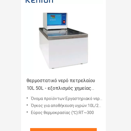
θερμοστατικό νερό πετρελαίου
10L 50L - εξοπλισμός χημείας
εργαστηρίων λουτρών
Όνομα προϊόντων:Εργαστηριακό νερό/λουτρό πετρελαίου
Όγκος για αποθήκευση υγρών:10L/20L/30L/50L
Εύρος θερμοκρασίας (℃):RT~300