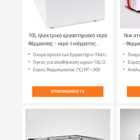
10L ηλεκτρικό εργαστηριακό νερό
1kw στ
θέρμανσης - νερό τινάγματος
- θερμ
πετρελαίου χημείας λουτρών -
θέρμαν
Όνομα προϊόντων:Εργαστήριο Υδάτινο Λουτρό
Όνομα π
λουτρό
εργαστ
Όγκος για αποθήκευση υγρών:10L/20L/30L/50L
Εύρος
Εύρος θερμοκρασίας (℃):RT~300
Ανάλυ
ΕΠΙΚΟΙΝΩΝΉΣΤΕ