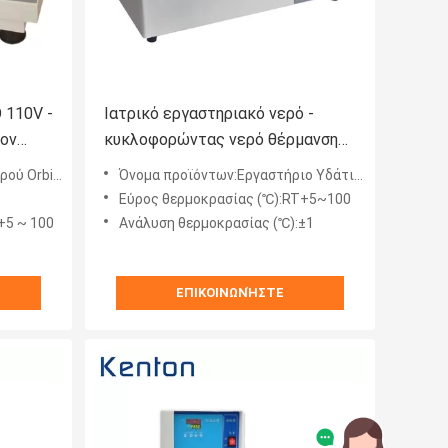
 110V -
Ιατρικό εργαστηριακό νερό -
τον
κυκλοφορώντας νερό θέρμανσης
0.5kw λουτρών - λουτρό
tal Shaker
Όνομα προϊόντων:Εργαστήριο Υδάτινο Λουτρό
Εύρος θερμοκρασίας (℃):RT+5~100
+5 ~ 100
Ανάλυση θερμοκρασίας (℃):±1
ΕΠΙΚΟΙΝΩΝΉΣΤΕ