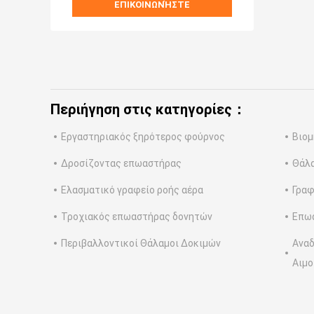
ΕΠΙΚΟΙΝΩΝΉΣΤΕ
Περιήγηση στις κατηγορίες：
Εργαστηριακός ξηρότερος φούρνος
Βιομ
Δροσίζοντας επωαστήρας
Θάλα
Ελασματικό γραφείο ροής αέρα
Γραφ
Τροχιακός επωαστήρας δονητών
Επω
Περιβαλλοντικοί Θάλαμοι Δοκιμών
Αναδ
Αιμο