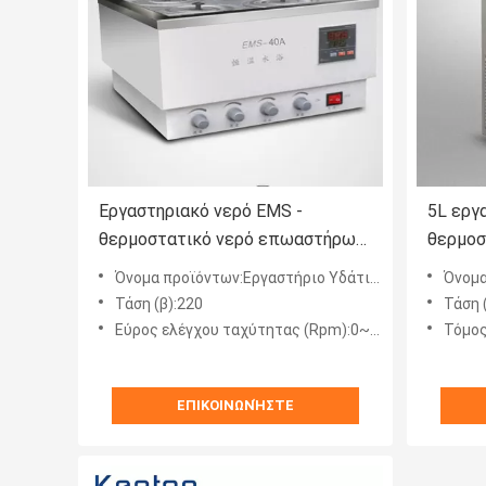
Εργαστηριακό νερό EMS -
5L εργ
θερμοστατικό νερό επωαστήρων
θερμοσ
λουτρών - λουτρό με το
επιστή
Όνομα προϊόντων:Εργαστήριο Υδάτινο Λουτρό
Όνομα 
μαγνητικό ανακάτωμα
Τάση (β):220
Τάση 
Εύρος ελέγχου ταχύτητας (Rpm):0~2400
Τόμος
ΕΠΙΚΟΙΝΩΝΉΣΤΕ