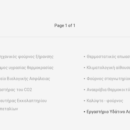
Page 1 of 1
ηχανικός φούρνος ξήρανσης
Θερμοστατικός επωασ
μος υγρασίας θερμοκρασίας
Κλιματολογική αίθουσ
είο Βιολογικής Ασφάλειας
Φούρνος στεγνωτηρίο
αστήρας του CO2
Αναερόβια Θερμοκοιτί
ευτήρας Εκκολαπτηρίου
Καλύψτε - φούρνος
πεταλίων
Εργαστήριο Υδάτινο Λ