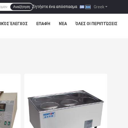
Ζητήστε ένα απόσπασμα
|
Greek
Αναζήτηση
ΙΚΌΣ ΈΛΕΓΧΟΣ
ΕΠΑΦΉ
ΝΈΑ
ΌΛΕΣ ΟΙ ΠΕΡΙΠΤΏΣΕΙΣ