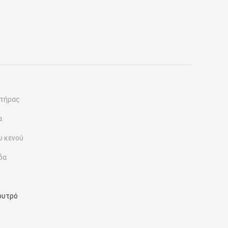
τήρας
α
υ κενού
δα
ουτρό