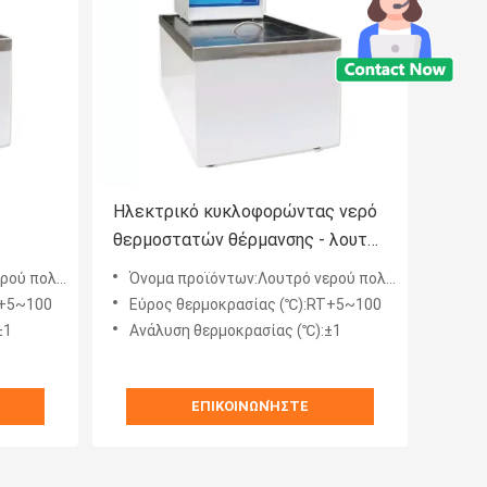
Ηλεκτρικό κυκλοφορώντας νερό
θερμοστατών θέρμανσης - λουτρό
για την εργαστηριακή πολυ
λών χρήσεων
Όνομα προϊόντων:Λουτρό νερού πολλαπλών χρήσεων
λειτουργία
T+5~100
Εύρος θερμοκρασίας (℃):RT+5~100
±1
Ανάλυση θερμοκρασίας (℃):±1
ΕΠΙΚΟΙΝΩΝΉΣΤΕ