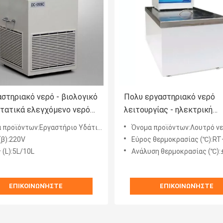
αστηριακό νερό - βιολογικό
Πολυ εργαστηριακό νερό
τατικά ελεγχόμενο νερό
λειτουργίας - ηλεκτρική
μης λουτρών - λουτρό
κυκλοφορία θερμοστατών
προϊόντων:Εργαστήριο Υδάτινο Λουτρό
Όνομα προϊόντων:Λουτρό νερού πολλαπ
θέρμανσης λουτρών
(β):220V
Εύρος θερμοκρασίας (℃):R
 (L):5L/10L
Ανάλυση θερμοκρασίας (℃):
ΕΠΙΚΟΙΝΩΝΉΣΤΕ
ΕΠΙΚΟΙΝΩΝΉΣΤΕ