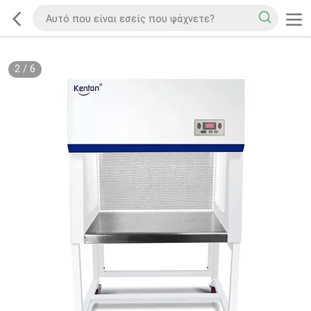
2
/
6