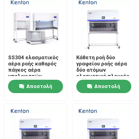
Γύρος εργοστασίων
Ποιοτικός έλεγχος
επαφή
SS304 ελασματικός
Κάθετη ροή δύο
αέρα ροής καθαρός
γραφείου ροής αέρα
πάγκος αέρα
δύο ατόμων
υπολογιστών
ελασματική πλευρές
Νέα
γραφείου γραφείου
Αποστολή
Αποστολή
οριζόντιος για το
εργαστήριο
Όλες οι περιπτώσεις
ερώτησης
ερώτησης
Εργαστηριακός ξηρότερος φούρνος
Βιομηχανικός φούρνος ξήρανσης