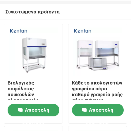
Συνιστώμενα προϊόντα
Βιολογικός
Κάθετο υπολογιστών
ασφάλειας
γραφείου αέρα
Αρχική Σελίδα
κουκουλών
καθαρό γραφείο ροής
ελασματικός
αέρα πάγκων
κάθετος οριζόντιος
ελασματικό για το
Αποστολή
Αποστολή
Προϊόντα
πάγκων εργασίας
εργαστήριο ιατρικό
πάγκων ροής
ερώτησης
ερώτησης
καθαρός
Σχετικά με εμάς