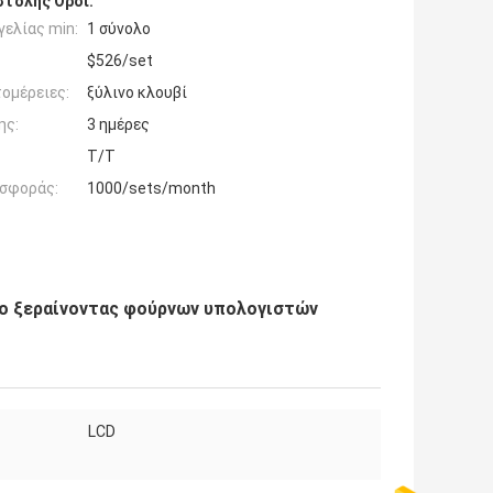
τολής Όροι:
ελίας min:
1 σύνολο
$526/set
ομέρειες:
ξύλινο κλουβί
ης:
3 ημέρες
T/T
σφοράς:
1000/sets/month
ο ξεραίνοντας φούρνων υπολογιστών
LCD