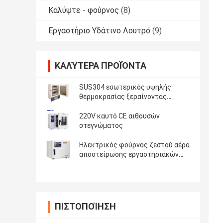
Καλύψτε - φούρνος
(8)
Εργαστήριο Υδάτινο Λουτρό
(9)
ΚΑΛΎΤΕΡΑ ΠΡΟΪΌΝΤΑ
SUS304 εσωτερικός υψηλής
θερμοκρασίας ξεραίνοντας
φούρνος
220V καυτό CE αιθουσών
στεγνώματος
Ηλεκτρικός φούρνος ζεστού αέρα
αποστείρωσης εργαστηριακών
ξηρότερος φούρνων SUS304
θέρμανσης
ΠΙΣΤΟΠΟΊΗΣΗ