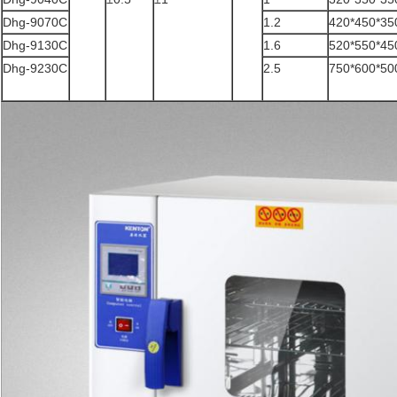
Dhg-9070C
1.2
420*450*35
Dhg-9130C
1.6
520*550*45
Dhg-9230C
2.5
750*600*50
Αφήστε ένα μήνυμα
We bellen je snel terug!