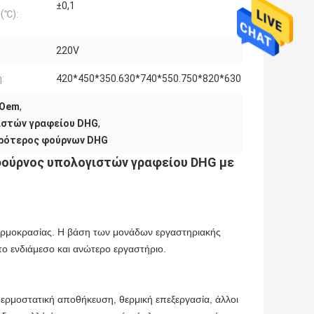
±0,1
(℃):
220V
:
420*450*350.630*740*550.750*820*630
cOem
,
ιστών γραφείου DHG
,
ηρότερος φούρνων DHG
φούρνος υπολογιστών γραφείου DHG με
ερμοκρασίας. Η βάση των μονάδων εργαστηριακής
ο ενδιάμεσο και ανώτερο εργαστήριο.
ερμοστατική αποθήκευση, θερμική επεξεργασία, άλλοι