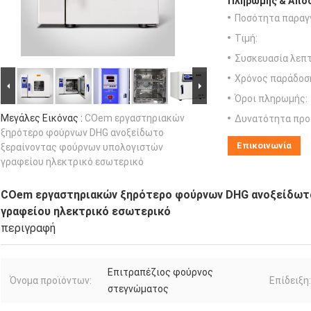
Πληρωμής & Αποσ
Ποσότητα παραγγ
Τιμή:
Συσκευασία λεπτ
Χρόνος παράδοσ
Όροι πληρωμής:
Μεγάλες Εικόνας :
COem εργαστηριακών
Δυνατότητα προ
ξηρότερο φούρνων DHG ανοξείδωτο
Επικοινωνία
ξεραίνοντας φούρνων υπολογιστών
γραφείου ηλεκτρικό εσωτερικό
COem εργαστηριακών ξηρότερο φούρνων DHG ανοξείδωτ
γραφείου ηλεκτρικό εσωτερικό
περιγραφή
Επιτραπέζιος φούρνος
Όνομα προϊόντων:
Επίδειξη:
στεγνώματος