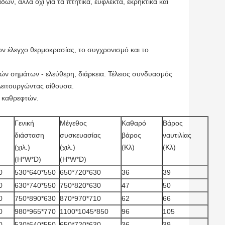
ων, αλλά όχι για τα πτητικά, εύφλεκτα, εκρηκτικά και
ν έλεγχο θερμοκρασίας, το συγχρονισμό και το
ν σημάτων - ελεύθερη, διάρκεια. Τέλειος συνδυασμός
λειτουργώντας αίθουσα.
υ καθρεφτών.
Γενική
Μέγεθος
Καθαρό
Βάρος
διάσταση
συσκευασίας
βάρος
ναυτιλίας
(χιλ.)
(χιλ.)
(Κλ)
(Κλ)
(H*W*D)
(H*W*D)
0
530*640*550
650*720*630
36
39
0
630*740*550
750*820*630
47
50
0
750*890*630
870*970*710
62
66
0
980*965*770
1100*1045*850
96
105
0
530*640*550
650*720*630
36
39