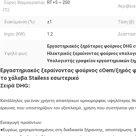
Εύρος θερμοκρασίας
RT+5 ~ 250
Ακρίβεια 
(℃):
διακύμανση (%):
±1
Τάση (β):
Ισχύς (KW):
1.2
Διάσταση
Εργαστηριακός ξηρότερος φούρνος DHG 
Υψηλό φως:
Ηλεκτρικός ξεραίνοντας φούρνος υπολογ
Υπολογιστής γραφείου εργαστηριακών ξ
Εργαστηριακός ξεραίνοντας φούρνος cOem/ξηρός 
το χάλυβα Stailess εσωτερικό
Σειρά DHG:
Κατάλληλος για έναν χρήστη απαιτήσεων ομοιομορφίας υψηλότερης θ
έρευνας που υποστηρίζουν τον εξοπλισμό, χρήση που συστήνεται για τ
Εισαγωγή προϊόντων:
●Ευρέως χρησιμοποιημένος στη διαδικασία ξήρανσης, αποστείρωση, θ