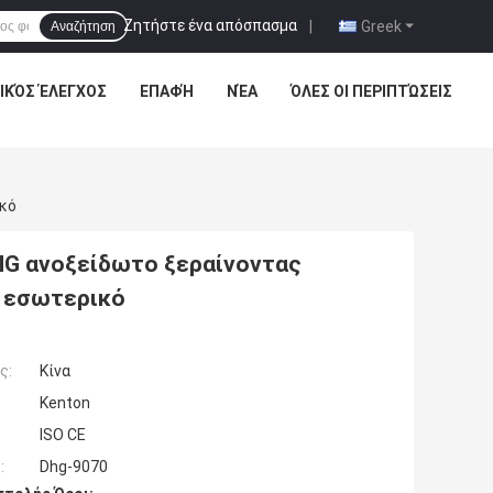
Ζητήστε ένα απόσπασμα
|
Greek
Αναζήτηση
ΙΚΌΣ ΈΛΕΓΧΟΣ
ΕΠΑΦΉ
ΝΈΑ
ΌΛΕΣ ΟΙ ΠΕΡΙΠΤΏΣΕΙΣ
κό
G ανοξείδωτο ξεραίνοντας
 εσωτερικό
ς:
Κίνα
Kenton
ISO CE
:
Dhg-9070