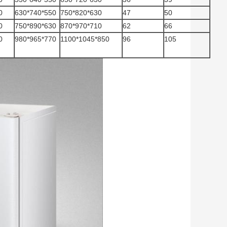
0
630*740*550
750*820*630
47
50
0
750*890*630
870*970*710
62
66
0
980*965*770
1100*1045*850
96
105