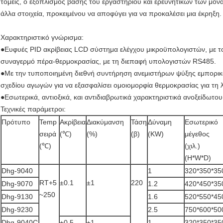
τομείς, ο εξοπλισμός βάσης του εργαστηρίου και ερευνητικών των μονάδ
άλλα στοιχεία, προκειμένου να αποφύγει για να προκαλέσει μια έκρηξη.
Χαρακτηριστικό γνώρισμα:
●Ευφυές PID ακρίβειας LCD σύστημα ελέγχου μικροϋπολογιστών, με το
συναγερμό πέρα-θερμοκρασίας, με τη διεπαφή υπολογιστών RS485.
●Με την τυποποιημένη διεθνή συντήρηση ανεμιστήρων ψύξης εμπορικώ
σχεδίου αγωγών για να εξασφαλίσει ομοιομορφία θερμοκρασίας για τη 
●Εσωτερικά, αντιοξικά, και αντιδιαβρωτικά χαρακτηριστικά ανοξείδωτο
Τεχνικές παράμετροι:
Πρότυπο
Temp
Ακρίβεια
Διακύμανση
Τάση
Δύναμη
Εσωτερικό
σειρά
(℃)
(%)
(β)
(KW)
μέγεθος
(℃)
(χιλ.)
(H*W*D)
Dhg-9040
1
320*350*35
RT+5
±0.1
±1
220
Dhg-9070
1.2
420*450*35
~250
Dhg-9130
1.6
520*550*45
Dhg-9230
2.5
750*600*50
Dhg-9040C
±0.5
±1
1
320*350*35