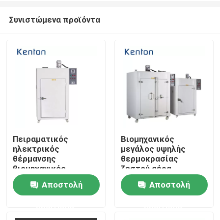
Συνιστώμενα προϊόντα
Πειραματικός
Βιομηχανικός
ηλεκτρικός
μεγάλος υψηλής
Σπίτι
θέρμανσης
θερμοκρασίας
βιομηχανικός
ζεστού αέρα
ξεραίνοντας
φούρνων
Αποστολή
Αποστολή
Σχετικά με εμάς
φούρνων φούρνος
πειραματικός
ζεστού αέρα
ηλεκτρικός
ερώτησης
ερώτησης
θερμοκρασίας
θέρμανσης
Επαφές
φυσήματος
ξεραίνοντας φούρνος