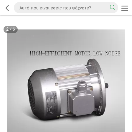
2
/
6