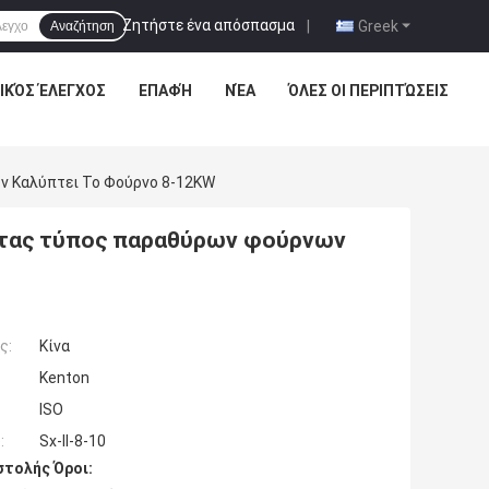
Ζητήστε ένα απόσπασμα
|
Greek
Αναζήτηση
ΙΚΌΣ ΈΛΕΓΧΟΣ
ΕΠΑΦΉ
ΝΈΑ
ΌΛΕΣ ΟΙ ΠΕΡΙΠΤΏΣΕΙΣ
ν Καλύπτει Το Φούρνο 8-12KW
οντας τύπος παραθύρων φούρνων
ς:
Κίνα
Kenton
ISO
:
Sx-ΙΙ-8-10
τολής Όροι: