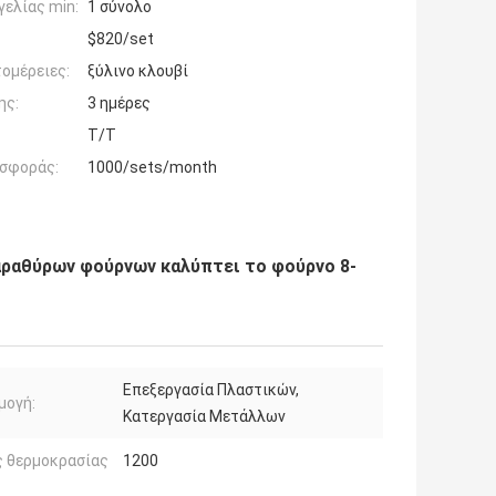
ελίας min:
1 σύνολο
$820/set
ομέρειες:
ξύλινο κλουβί
ης:
3 ημέρες
T/T
σφοράς:
1000/sets/month
αραθύρων φούρνων καλύπτει το φούρνο 8-
Επεξεργασία Πλαστικών,
μογή:
Κατεργασία Μετάλλων
ς θερμοκρασίας
1200