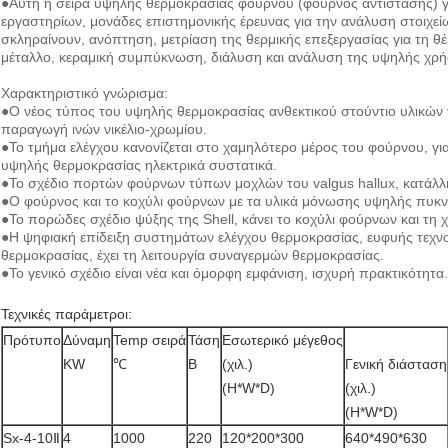
●Αυτή η σειρά υψηλής θερμοκρασίας φούρνου (φούρνος αντίστασης) για 
εργαστηρίων, μονάδες επιστημονικής έρευνας για την ανάλυση στοιχεί
σκληραίνουν, ανόπτηση, μετρίαση της θερμικής επεξεργασίας για τη θ
μέταλλο, κεραμική συμπύκνωση, διάλυση και ανάλυση της υψηλής χρ
Χαρακτηριστικό γνώρισμα:
●Ο νέος τύπος του υψηλής θερμοκρασίας ανθεκτικού στούντιο υλικών γι
παραγωγή ινών νικέλιο-χρωμίου.
●Το τμήμα ελέγχου κανονίζεται στο χαμηλότερο μέρος του φούρνου, γι
υψηλής θερμοκρασίας ηλεκτρικά συστατικά.
●Το σχέδιο πορτών φούρνων τύπων μοχλών του valgus hallux, κατάλλη
●Ο φούρνος και το κοχύλι φούρνων με τα υλικά μόνωσης υψηλής πυκνό
●Το πορώδες σχέδιο ψύξης της Shell, κάνει το κοχύλι φούρνων και τη 
●Η ψηφιακή επίδειξη συστημάτων ελέγχου θερμοκρασίας, ευφυής τεχνο
θερμοκρασίας, έχει τη λειτουργία συναγερμών θερμοκρασίας.
●Το γενικό σχέδιο είναι νέα και όμορφη εμφάνιση, ισχυρή πρακτικότητα.
Τεχνικές παράμετροι:
Πρότυπο
Δύναμη
Temp σειρά
Τάση
Εσωτερικό μέγεθος
KW
℃
Β
(χιλ.)
Γενική διάσταση
(H*W*D)
(χιλ.)
(H*W*D)
Sx-4-10Ⅱ
4
1000
220
120*200*300
640*490*630