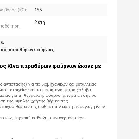
ό βάρος (KG):
155
2 έτη
ιοδότηση:
ος
,
τύπος παραθύρων φούρνων
,
πος Κίνα παραθύρων φούρνων έκανε με
τίστασης) για τις βιομηχανικών και μεταλλείας
λυση στοιχείων και το μετρημένο, μικρό χάλυβα
σίας για τη θέρμανση, φούρνοι μπορεί επίσης να
υση της υψηλής χρήσης θέρμανσης.
οιχείο θέρμανσης υιοθετεί την ειδική παραγωγή ινών
ιστών, ψηφιακή επίδειξη, συναγερμός πέρα-