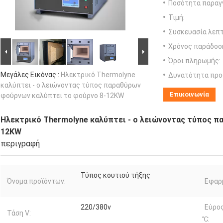
Ποσότητα παραγγ
Τιμή:
Συσκευασία λεπτ
Χρόνος παράδοσ
Όροι πληρωμής:
Μεγάλες Εικόνας :
Ηλεκτρικό Thermolyne
Δυνατότητα προ
καλύπτει - ο λειώνοντας τύπος παραθύρων
Επικοινωνία
φούρνων καλύπτει το φούρνο 8-12KW
Ηλεκτρικό Thermolyne καλύπτει - ο λειώνοντας τύπος π
12KW
περιγραφή
Τύπος κουτιού τήξης
Όνομα προϊόντων:
Εφαρ
220/380v
Εύρο
Τάση V:
℃: