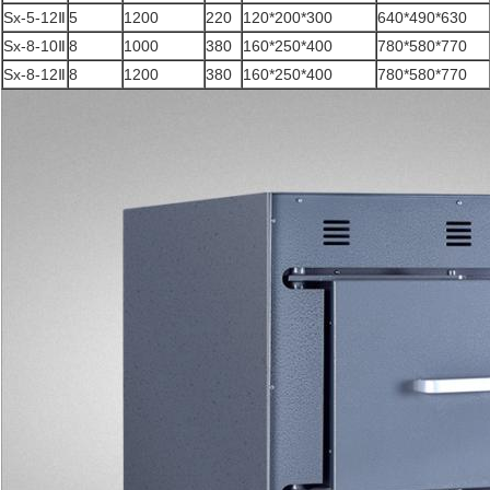
Sx-5-12Ⅱ
5
1200
220
120*200*300
640*490*630
Sx-8-10Ⅱ
8
1000
380
160*250*400
780*580*770
Sx-8-12Ⅱ
8
1200
380
160*250*400
780*580*770