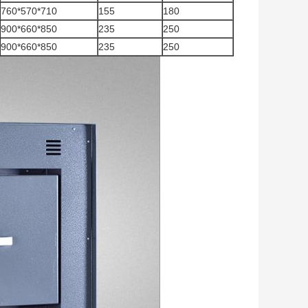
760*570*710
155
180
900*660*850
235
250
900*660*850
235
250