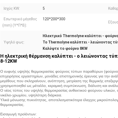
Ισχύς KW:
5
Καθαρ
Εσωτερικό μέγεθος
120*200*300
Εξουσ
(mm) (Υ*Π*Β):
Ηλεκτρικό Thermolyne καλύπτει - φούρν
Υψηλό φως:
Το Thermolyne καλύπτει - λειώνοντας 
Καλύψτε το φούρνο 8KW
Η ηλεκτρική θέρμανση καλύπτει - ο λειώνοντας τύ
8-12KW
Ο ευφυής υψηλής θερμοκρασίας φούρνος τύπων παραθύρων (φούρνος αν
επιχειρήσεις εργαστηρίων, μονάδες επιστημονικής έρευνας για την ανά
μεγέθους που σκληραίνουν, ανόπτηση, μετρίαση της θερμικής επεξεργα
χρησιμοποιηθεί ως μέταλλο, κεραμική συμπύκνωση, διάλυση και ανάλ
Ο νέος τύπος του υψηλής θερμοκρασίας ανθεκτικού φούρνου υλικών, στ
νικέλιο-χρωμίου, υψηλότερη διάρκεια.
Υλικά μόνωσης πυκνότητας, αποτελεσματικότερα έλεγχος μικροϋπολογ
θερμοκρασίας.
Εισαγωγή προϊόντων: