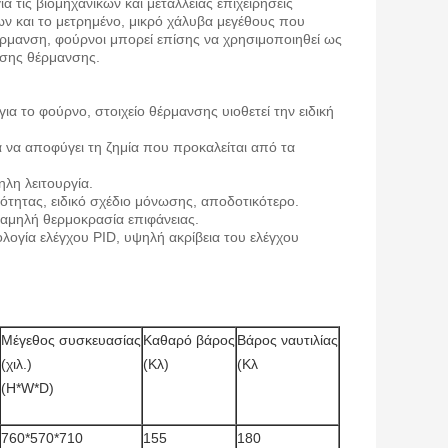
τις βιομηχανικών και μεταλλείας επιχειρήσεις
ων και το μετρημένο, μικρό χάλυβα μεγέθους που
έρμανση, φούρνοι μπορεί επίσης να χρησιμοποιηθεί ως
ήσης θέρμανσης.
α το φούρνο, στοιχείο θέρμανσης υιοθετεί την ειδική
α να αποφύγει τη ζημία που προκαλείται από τα
λη λειτουργία.
τητας, ειδικό σχέδιο μόνωσης, αποδοτικότερο.
χαμηλή θερμοκρασία επιφάνειας.
λογία ελέγχου PID, υψηλή ακρίβεια του ελέγχου
Μέγεθος συσκευασίας
Καθαρό βάρος
Βάρος ναυτιλίας
(χιλ.)
(Κλ)
(Κλ
(H*W*D)
760*570*710
155
180