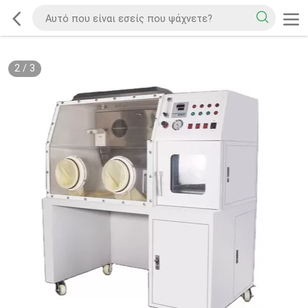
2
/
3