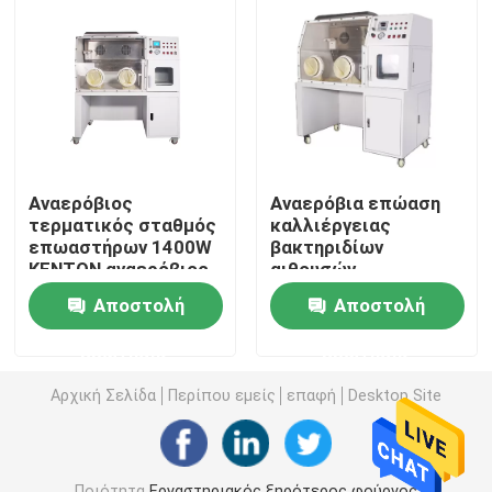
Προϊόντα
Εργαστηριακός ξηρότερος φούρνος
Βιομηχανικός φούρνος ξήρανσης
Αναερόβιος
Αναερόβια επώαση
τερματικός σταθμός
καλλιέργειας
επωαστήρων 1400W
βακτηριδίων
KENTON αναερόβιος
αιθουσών
Θερμοστατικός επωαστήρας
για το εργαστήριο
επωαστήρων
Αποστολή
Αποστολή
εργαστηρίων
αναερόβια
Δροσίζοντας επωαστήρας
ερώτησης
ερώτησης
Αρχική Σελίδα
Περίπου εμείς
επαφή
Desktop Site
Θάλαμος υγρασίας θερμοκρασίας
Κλιματολογική αίθουσα
Ποιότητα
Εργαστηριακός ξηρότερος φούρνος