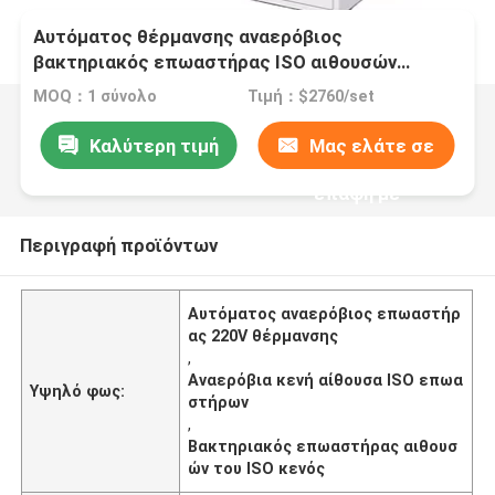
Αυτόματος θέρμανσης αναερόβιος
βακτηριακός επωαστήρας ISO αιθουσών
επωαστήρων κενός
MOQ：1 σύνολο
Τιμή：$2760/set
Καλύτερη τιμή
Μας ελάτε σε
επαφή με
Περιγραφή προϊόντων
Αυτόματος αναερόβιος επωαστήρ
ας 220V θέρμανσης
,
Αναερόβια κενή αίθουσα ISO επωα
Υψηλό φως:
στήρων
,
Βακτηριακός επωαστήρας αιθουσ
ών του ISO κενός