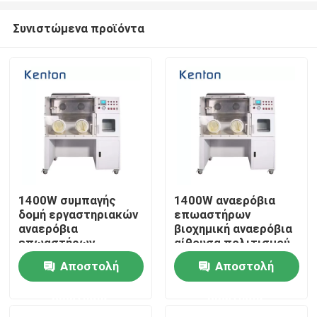
Συνιστώμενα προϊόντα
1400W συμπαγής
1400W αναερόβια
δομή εργαστηριακών
επωαστήρων
Σπίτι
αναερόβια
βιοχημική αναερόβια
επωαστήρων
αίθουσα πολιτισμού
μικροβιολογίας
Αποστολή
Αποστολή
Σχετικά με εμάς
βακτηριακή
ερώτησης
ερώτησης
Επαφές