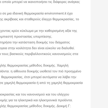
ο οποίο μπορεί να ικανοποιήσει τις διάφορες ανάγκες
σε μια ιδανική θερμοκρασία environment.it έχει
ς ακρίβειας και σταθερούς έλεγχο θερμοκρασίας, το
έχοντας κρύο κύκλωμα με την καθορισμένη αξία της
 συμπιεστή προστασίας υπερπίεσης.
τηρήσει την κατάσταση δοκιμής του δείγματος
εια στην κοιλότητα δεν είναι εύκολο να διαλυθεί.
α τους βασικούς περιβαλλοντικούς κανονισμούς στα
ψηλής θερμοκρασίας μέθοδος δοκιμής. Χαμηλή
όντα. η αίθουσα δοκιμής υιοθετεί τον πιό προηγμένο
θερμοκρασίας, έτσι μπορεί αυτόματα να λάβει την
 σε χαμηλή θερμοκρασία ή από τη χαμηλή θερμοκρασία
μοκρασίας και του κανονισμού και του ελέγχου
κιμής για τα ηλεκτρικά και ηλεκτρονικά προϊόντα.
ηλής θερμοκρασίας μέθοδος δοκιμής. Δοκιμή Γ: