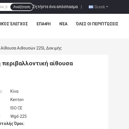
Ζητήστε ένα απόσπασμα
|
Greek
Αναζήτηση
ΙΚΌΣ ΈΛΕΓΧΟΣ
ΕΠΑΦΉ
ΝΈΑ
ΌΛΕΣ ΟΙ ΠΕΡΙΠΤΏΣΕΙΣ
 Αίθουσα Αιθουσών 225L Δοκιμής
 περιβαλλοντική αίθουσα
ς:
Κίνα
Kenton
ISO CE
:
Wgd-225
τολής Όροι: