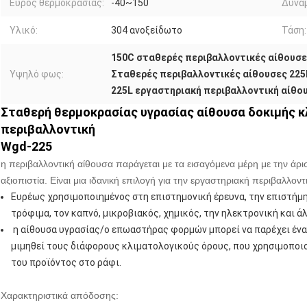
Εύρος θερμοκρασίας:
-40~150
Δύνα
Υλικό:
304 ανοξείδωτο
Τάση:
150C σταθερές περιβαλλοντικές αίθουσε
Υψηλό φως:
Σταθερές περιβαλλοντικές αίθουσες 225
225L εργαστηριακή περιβαλλοντική αίθο
Σταθερή θερμοκρασίας υγρασίας αίθουσα δοκιμής 
περιβαλλοντική
Wgd-225
η περιβαλλοντική αίθουσα παράγεται με τα εισαγόμενα μέρη με την άρ
αξιοπιστία. Είναι μια ιδανική επιλογή για την εργαστηριακή περιβαλλοντ
Ευρέως χρησιμοποιημένος στη επιστημονική έρευνα, την επιστήμη 
τρόφιμα, τον καπνό, μικροβιακός, χημικός, την ηλεκτρονική και ά
η αίθουσα υγρασίας/ο επωαστήρας φορμών μπορεί να παρέχει ένα
μιμηθεί τους διάφορους κλιματολογικούς όρους, που χρησιμοποιο
του προϊόντος στο ράφι.
Χαρακτηριστικά απόδοσης: