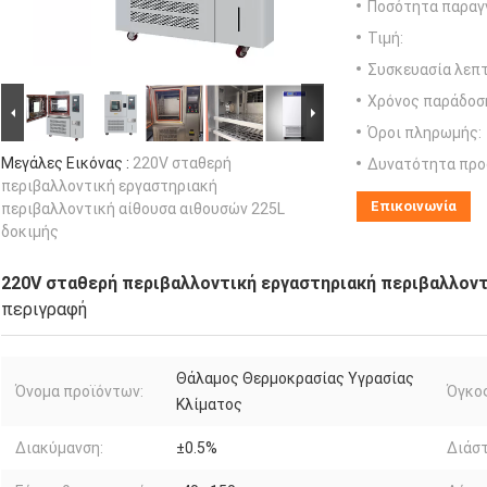
Ποσότητα παραγγ
Τιμή:
Συσκευασία λεπτ
Χρόνος παράδοσ
Όροι πληρωμής:
Μεγάλες Εικόνας :
220V σταθερή
Δυνατότητα προ
περιβαλλοντική εργαστηριακή
Επικοινωνία
περιβαλλοντική αίθουσα αιθουσών 225L
δοκιμής
220V σταθερή περιβαλλοντική εργαστηριακή περιβαλλοντ
περιγραφή
Θάλαμος Θερμοκρασίας Υγρασίας
Όνομα προϊόντων:
Όγκος
Κλίματος
Διακύμανση:
±0.5%
Διάστ