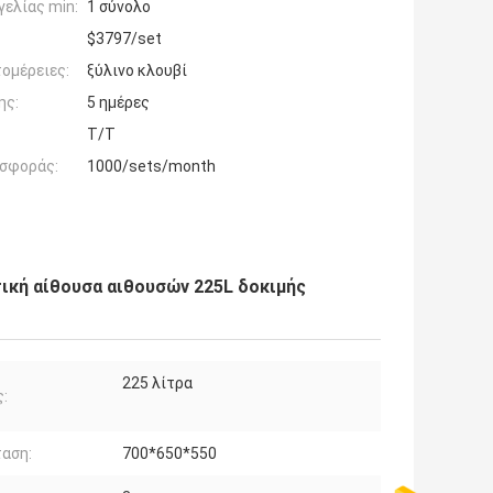
ελίας min:
1 σύνολο
$3797/set
ομέρειες:
ξύλινο κλουβί
ης:
5 ημέρες
T/T
σφοράς:
1000/sets/month
ική αίθουσα αιθουσών 225L δοκιμής
225 λίτρα
:
αση:
700*650*550