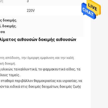
μη:
3
220V
ς δοκιμής
,
L δοκιμής
,
υσα
κλίματος αιθουσών δοκιμής αιθουσών
ιστη απόδοση, την όμορφη εμφάνιση και την καλή
ική δοκιμή.
υλικών, τα καλλυντικά, το φαρμακευτικό είδος, τα
λλους τομείς.
 σταθερό περιβάλλον θερμοκρασίας και υγρασίας, να
ύνται ειδικά στις δοκιμές δειγμάτων, δοκιμές ζωής