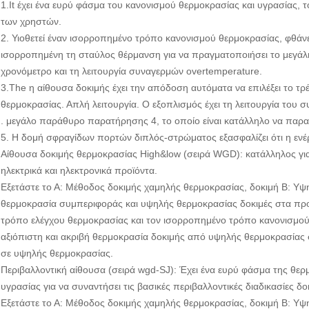
1.It έχει ένα ευρύ φάσμα του κανονισμού θερμοκρασίας και υγρασίας, τ
των χρηστών.
2. Υιοθετεί έναν ισορροπημένο τρόπο κανονισμού θερμοκρασίας, φθάνει 
ισορροπημένη τη σταύλος θέρμανση για να πραγματοποιήσει το μεγάλη
χρονόμετρο και τη λειτουργία συναγερμών overtemperature.
3.The η αίθουσα δοκιμής έχει την απόδοση αυτόματα να επιλέξει το τρ
θερμοκρασίας. Απλή λειτουργία. Ο εξοπλισμός έχει τη λειτουργία του
. μεγάλο παράθυρο παρατήρησης 4, το οποίο είναι κατάλληλο να παρα
5. Η δομή σφραγίδων πορτών διπλός-στρώματος εξασφαλίζει ότι η ενέργ
Αίθουσα δοκιμής θερμοκρασίας High&low (σειρά WGD): κατάλληλος γι
ηλεκτρικά και ηλεκτρονικά προϊόντα.
Εξετάστε το Α: Μέθοδος δοκιμής χαμηλής θερμοκρασίας, δοκιμή Β: Υ
θερμοκρασία συμπεριφοράς και υψηλής θερμοκρασίας δοκιμές στα προϊ
τρόπο ελέγχου θερμοκρασίας και τον ισορροπημένο τρόπο κανονισμού 
αξιόπιστη και ακριβή θερμοκρασία δοκιμής από υψηλής θερμοκρασίας
σε υψηλής θερμοκρασίας.
Περιβαλλοντική αίθουσα (σειρά wgd-SJ): Έχει ένα ευρύ φάσμα της θερ
υγρασίας για να συναντήσει τις βασικές περιβαλλοντικές διαδικασίες δο
Εξετάστε το Α: Μέθοδος δοκιμής χαμηλής θερμοκρασίας, δοκιμή Β: Υψ