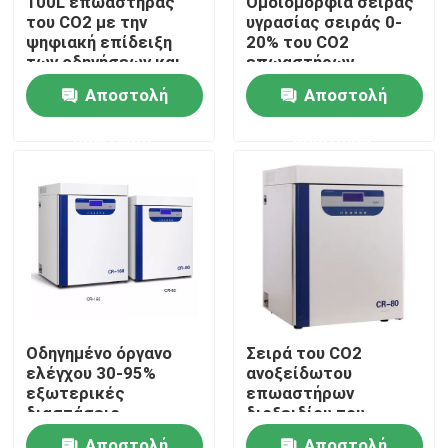
100L επωαστήρας
Ομοιομορφία σειράς
του CO2 με την
υγρασίας σειράς 0-
ψηφιακή επίδειξη
20% του CO2
Γύρος εργοστασίων
των οδηγήσεων και
επωαστήρων
το υλικό
διοξειδίου του
Αποστολή
Αποστολή
ανοξείδωτου
άνθρακα 30-95% RH
Ποιοτικός έλεγχος
±0.5%
ερώτησης
ερώτησης
επαφή
Νέα
Όλες οι περιπτώσεις
Οδηγημένο όργανο
Σειρά του CO2
ελέγχου 30-95%
ανοξείδωτου
Εργαστηριακός ξηρότερος φούρνος
εξωτερικές
επωαστήρων
διαστάσεις
διοξειδίου του
810x890x1300mm
άνθρακα με το χρόνο
Βιομηχανικός φούρνος ξήρανσης
Αποστολή
Αποστολή