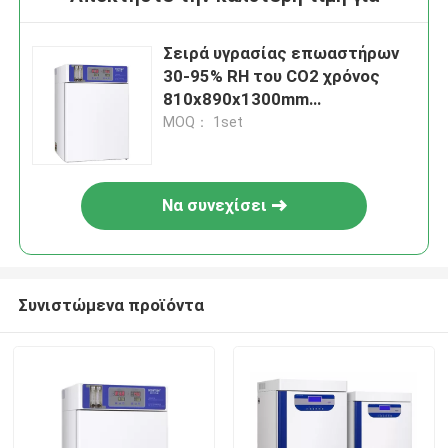
Σειρά υγρασίας επωαστήρων
30-95% RH του CO2 χρόνος
810x890x1300mm
αποκατάστασης του CO2 2
MOQ： 1set
λεπτών εξωτερικές
διαστάσεις
Να συνεχίσει
Συνιστώμενα προϊόντα