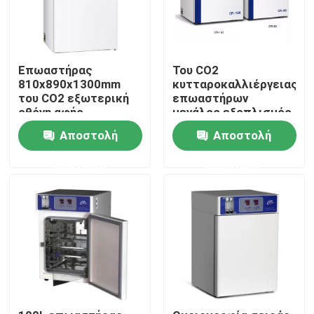
Επωαστήρας
Του CO2
810x890x1300mm
κυτταροκαλλιέργειας
του CO2 εξωτερική
επωαστήρων
οθόνη αφής
μεγάλος εξοπλισμός
αισθητήρων
εργαστηρίων
Αποστολή
Αποστολή
διαστάσεων
Benchtop επίπεδης
βάσης για την ιατρική
ερώτησης
ερώτησης
μικροβιολογίας
Αρχική Σελίδα
Προϊόντα
Σχετικά με εμάς