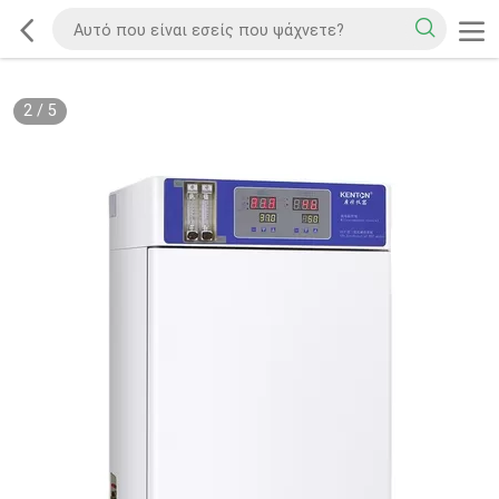
2
/
5