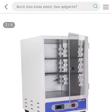
2
/
6