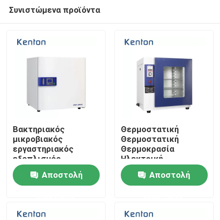
Συνιστώμενα προϊόντα
Βακτηριακός
Θερμοστατική
μικροβιακός
Θερμοστατική
εργαστηριακός
Θερμοκρασία
Σπίτι
εξοπλισμός
Ηλεκτρική
επωαστήρων
Θερμοκοιτίδα Για
Αποστολή
Αποστολή
κυττάρων διοξειδίου
Εργαστήριο
Σχετικά με εμάς
του άνθρακα IR
ερώτησης
ερώτησης
υδροθαλάμων
Επαφές