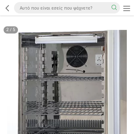
2
/
5