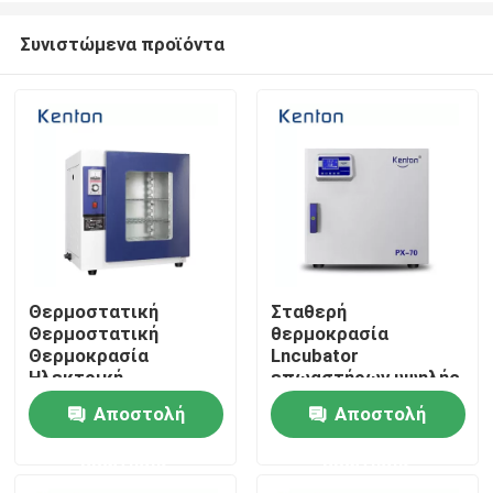
Συνιστώμενα προϊόντα
Θερμοστατική
Σταθερή
Θερμοστατική
θερμοκρασία
Αρχική Σελίδα
Θερμοκρασία
Lncubator
Ηλεκτρική
επωαστήρων υψηλής
Θερμοκοιτίδα Για
ακρίβειας
Αποστολή
Αποστολή
Προϊόντα
Εργαστήριο
θερμοστατική για το
εργαστήριο
ερώτησης
ερώτησης
Σχετικά με εμάς