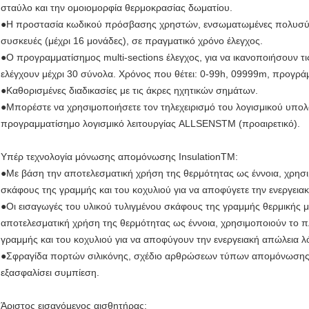
σταύλο και την ομοιομορφία θερμοκρασίας δωματίου.
●Η προστασία κωδικού πρόσβασης χρηστών, ενσωματωμένες πολυσύνθε
συσκευές (μέχρι 16 μονάδες), σε πραγματικό χρόνο έλεγχος.
●Ο προγραμματίσημος multi-sections έλεγχος, για να ικανοποιήσουν τ
ελέγχουν μέχρι 30 σύνολα. Χρόνος που θέτει: 0-99h, 09999m, προγράμμ
●Καθορισμένες διαδικασίες με τις άκρες ηχητικών σημάτων.
●Μπορέστε να χρησιμοποιήσετε τον τηλεχειρισμό του λογισμικού υπολ
προγραμματίσημο λογισμικό λειτουργίας ALLSENSTM (προαιρετικό).
Υπέρ τεχνολογία μόνωσης απομόνωσης InsulationTM:
●Με βάση την αποτελεσματική χρήση της θερμότητας ως έννοια, χρησ
σκάφους της γραμμής και του κοχυλιού για να αποφύγετε την ενεργει
●Οι εισαγωγές του υλικού τυλιγμένου σκάφους της γραμμής θερμικής
αποτελεσματική χρήση της θερμότητας ως έννοια, χρησιμοποιούν το 
γραμμής και του κοχυλιού για να αποφύγουν την ενεργειακή απώλεια 
●Σφραγίδα πορτών σιλικόνης, σχέδιο αρθρώσεων τύπων απομόνωσης, 
εξασφαλίσει συμπίεση.
Άριστος εισαγόμενος αισθητήρας: