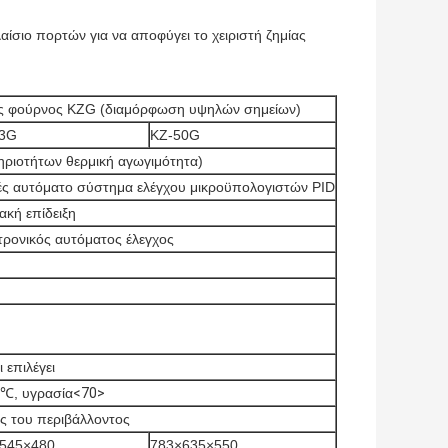
ίσιο πορτών για να αποφύγει το χειριστή ζημίας
ς φούρνος KZG (διαμόρφωση υψηλών σημείων)
23G
KZ-50G
ηριοτήτων θερμική αγωγιμότητα)
ς αυτόματο σύστημα ελέγχου μικροϋπολογιστών PID
ακή επίδειξη
τρονικός αυτόματος έλεγχος
 επιλέγει
0℃, υγρασία
<70>
ς του περιβάλλοντος
545×480
783×635×550