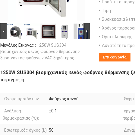
Ποσότητα παραγγ
Τιμή:
Συσκευασία λεπτ
Χρόνος παράδοσ
Όροι πληρωμής:
Μεγάλες Εικόνας :
1250W SUS304
Δυνατότητα προ
βιομηχανικός κενός φούρνος θέρμανσης
Επικοινωνία
ξεραίνοντας φούρνων VAC ξηρότερος
1250W SUS304 βιομηχανικός κενός φούρνος θέρμανσης ξ
περιγραφή
Όνομα προϊόντων:
Φούρνος κενού
Θερμ.
Ανάλυση
±0.1
εργα
θερμοκρασίας (℃):
περιβ
Εσωτερικός όγκος (L):
50
Δύναμ