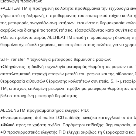
Εισαγωγή προϊόντων:
●ALLHEATTM η προηγμένη κοιλότητα προθερμαίνει την τεχνολογία είνα
γύρω από τη δεξαμενή, η προθέρμανση του εσωτερικού τοίχου κοιλοτή
της μεταφοράς αναγκάζω-ανεμιστήρων, έτσι ώστε η θερμοκρασία κοιλοτ
ακριβώς και διατηρεί τις τοποθετήσεις, εξασφαλίζοντας κατά συνέπει
●Με τα προϊόντα σειράς ALLHEATTM επειδή η ομοιόμορφη διανομή της
θερμαίνει όχι εύκολα χαμένος, και επιτρέπει στους πελάτες για να χρη
S.H-Transfer™ τεχνολογία μεταφοράς θέρμανσης ραφιών:
●Οδηγώντας τη διεθνή τεχνολογία μεταφοράς θερμότητας ραφιών του 
αποτελεσματική περιοχή επαφών μεταξύ του ραφιού και της αίθουσας 
θερμοκρασία αιθουσών θέρμανσης κοιλοτήτων συνεπείς. S.H- μεταφέρ
TM, επιτυχώς επιλυμένη μειωμένη πρόβλημα μεταφορά θερμότητας υπό κ
βελτιστοποιημένη μεταφορά θερμότητας.
ALLSENSTM προγραμματίσημος έλεγχος PID:
●Ενσωματωμένη, dot-matrix LCD επίδειξη, κινέζικα και αγγλικοί υπότιτλ
●Φιλικό προς το χρήστη σχέδιο. Παράμετροι επίδειξης: θερμοκρασία, υ
●Ο προσαρμοστικός ελεγκτής PID ελέγχει ακριβώς τη θερμοκρασία και 