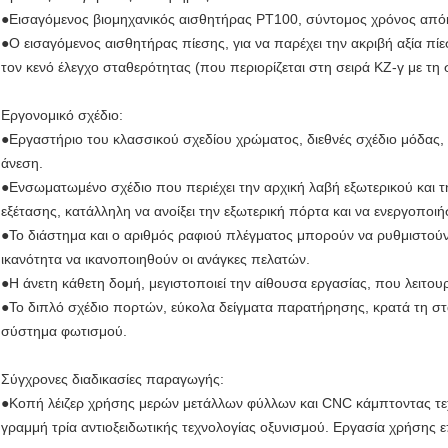
●Εισαγόμενος βιομηχανικός αισθητήρας PT100, σύντομος χρόνος απόκ
●Ο εισαγόμενος αισθητήρας πίεσης, για να παρέχει την ακριβή αξία πί
τον κενό έλεγχο σταθερότητας (που περιορίζεται στη σειρά KZ-γ με τη 
Εργονομικό σχέδιο:
●Εργαστήριο του κλασσικού σχεδίου χρώματος, διεθνές σχέδιο μόδας, τ
άνεση.
●Ενσωματωμένο σχέδιο που περιέχει την αρχική λαβή εξωτερικού και τ
εξέτασης, κατάλληλη να ανοίξει την εξωτερική πόρτα και να ενεργοποιή
●Το διάστημα και ο αριθμός ραφιού πλέγματος μπορούν να ρυθμιστούν
ικανότητα να ικανοποιηθούν οι ανάγκες πελατών.
●Η άνετη κάθετη δομή, μεγιστοποιεί την αίθουσα εργασίας, που λειτου
●Το διπλό σχέδιο πορτών, εύκολα δείγματα παρατήρησης, κρατά τη σ
σύστημα φωτισμού.
Σύγχρονες διαδικασίες παραγωγής:
●Κοπή λέιζερ χρήσης μερών μετάλλων φύλλων και CNC κάμπτοντας τε
γραμμή τρία αντιοξειδωτικής τεχνολογίας οξυνισμού. Εργασία χρήση