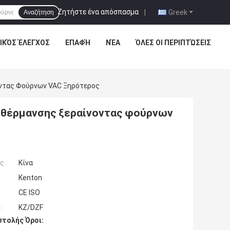
Ζητήστε ένα απόσπασμα
|
Greek
Αναζήτηση
ΙΚΌΣ ΈΛΕΓΧΟΣ
ΕΠΑΦΉ
ΝΈΑ
ΌΛΕΣ ΟΙ ΠΕΡΙΠΤΏΣΕΙΣ
οντας Φούρνων VAC Ξηρότερος
 θέρμανσης ξεραίνοντας φούρνων
ς:
Κίνα
Kenton
CE ISO
:
KZ/DZF
τολής Όροι: