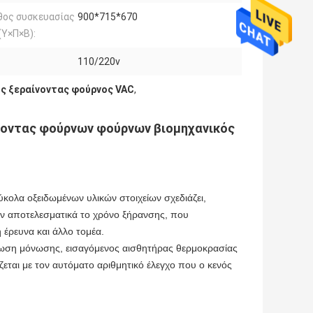
θος συσκευασίας
900*715*670
(Υ×Π×Β):
110/220v
ς ξεραίνοντας φούρνος VAC
,
νοντας φούρνων φούρνων βιομηχανικός
ύκολα οξειδωμένων υλικών στοιχείων σχεδιάζει,
ουν αποτελεσματικά το χρόνο ξήρανσης, που
 έρευνα και άλλο τομέα.
ση μόνωσης, εισαγόμενος αισθητήρας θερμοκρασίας
εται με τον αυτόματο αριθμητικό έλεγχο που ο κενός