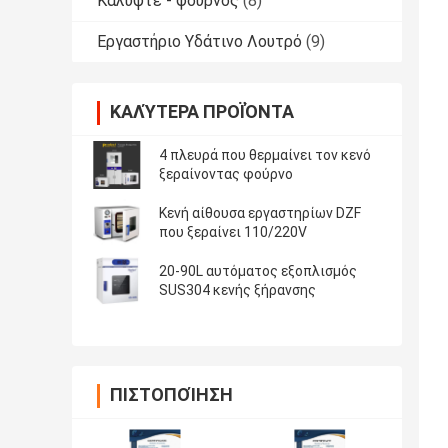
Καλύψτε - φούρνος
(8)
Εργαστήριο Υδάτινο Λουτρό
(9)
ΚΑΛΎΤΕΡΑ ΠΡΟΪΌΝΤΑ
4 πλευρά που θερμαίνει τον κενό
ξεραίνοντας φούρνο
Κενή αίθουσα εργαστηρίων DZF
που ξεραίνει 110/220V
20-90L αυτόματος εξοπλισμός
SUS304 κενής ξήρανσης
ΠΙΣΤΟΠΟΊΗΣΗ