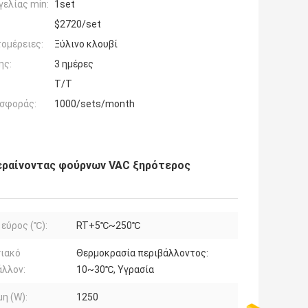
ελίας min:
1set
$2720/set
ομέρειες:
Ξύλινο κλουβί
ης:
3 ημέρες
T/T
σφοράς:
1000/sets/month
εραίνοντας φούρνων VAC ξηρότερος
 εύρος (℃):
RT+5℃~250℃
σιακό
Θερμοκρασία περιβάλλοντος:
άλλον:
10~30℃, Υγρασία
η (W):
1250