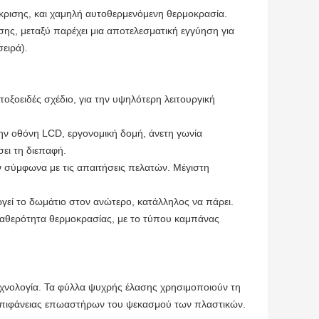
ρισης, και χαμηλή αυτοθερμενόμενη θερμοκρασία.
εσης, μεταξύ παρέχει μια αποτελεσματική εγγύηση για
σειρά).
οξοειδές σχέδιο, για την υψηλότερη λειτουργική
ην οθόνη LCD, εργονομική δομή, άνετη γωνία
σει τη διεπαφή.
 σύμφωνα με τις απαιτήσεις πελατών. Μέγιστη
ργεί το δωμάτιο στον ανώτερο, κατάλληλος να πάρει.
ταθερότητα θερμοκρασίας, με το τύπου καμπάνας
χνολογία. Τα φύλλα ψυχρής έλασης χρησιμοποιούν τη
ς επιφάνειας επωαστήρων του ψεκασμού των πλαστικών.