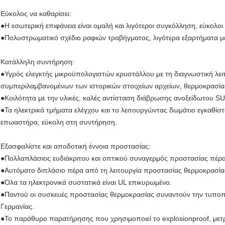
Εύκολος να καθαρίσει:
●Η εσωτερική επιφάνεια είναι ομαλή και λιγότεροι συγκόλληση, εύκολο
●Πολυστρωματικό σχέδιο ραφιών τραβήγματος, λιγότερα εξαρτήματα μ
Κατάλληλη συντήρηση:
●Υγρός ελεγκτής μικροϋπολογιστών κρυστάλλου με τη διαγνωστική λειτ
συμπεριλαμβανομένων των ιστορικών στοιχείων αρχείων, θερμοκρασίας
●Κοιλότητα με την υλικές, καλές αντίσταση διάβρωσης ανοξείδωτου SUS
●Τα ηλεκτρικά τμήματα ελέγχου και το λειτουργώντας δωμάτιο εγκαθίσ
επωαστήρα, εύκολη στη συντήρηση.
Εξασφαλίστε και αποδοτική έννοια προστασίας:
●Πολλαπλάσιος ευδιάκριτου και οπτικού συναγερμός προστασίας πέρα-
●Αυτόματο διπλάσιο πέρα από τη λειτουργία προστασίας θερμοκρασία
●Όλα τα ηλεκτρονικά συστατικά είναι UL επικυρωμένο.
●Παντού οι συσκευές προστασίας θερμοκρασίας συναντούν την τυποπ
Γερμανίας.
●Το παράθυρο παρατήρησης που χρησιμοποιεί το explosionproof, μετρι