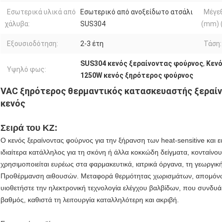
Εσωτερικά υλικά από
Εσωτερικό από ανοξείδωτο ατσάλι
Μέγε
χάλυβα:
SUS304
(mm) 
Εξουσιοδότηση:
2-3 έτη
Τάση:
SUS304 κενός ξεραίνοντας φούρνος
,
Κενό
Υψηλό φως:
1250W κενός ξηρότερος φούρνος
VAC ξηρότερος θερμαντικός κατασκευαστής ξεραί
κενός
Σειρά του KZ:
Ο κενός ξεραίνοντας φούρνος για την ξήρανση των heat-sensitive και ε
ιδιαίτερα κατάλληλος για τη σκόνη ή άλλα κοκκώδη δείγματα, κονταίν
χρησιμοποιείται ευρέως στα φαρμακευτικά, ιατρικά όργανα, τη γεωργική
Προθέρμανση αιθουσών. Μεταφορά θερμότητας χωρισμάτων, απομόνω
υιοθετήστε την ηλεκτρονική τεχνολογία ελέγχου βαλβίδων, που συνδυάζ
βαθμός, καθιστά τη λειτουργία καταλληλότερη και ακριβή.