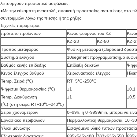
λειτουργούν προσωπικό ασφάλειας.
●Με την εύκαμπτη αναστολή, συσκευή προστασίας αντι-πίεσης στο πλα
συντριμμιών λόγω της πίεσης ή της ρήξης.
Τεχνικές παράμετροι:
πρότυπο προϊόντων
Κενός φούρνος του KZ
Κενό
KZ-23
KZ-50
KZ-
Τρόπος μεταφοράς
Φυσική μεταφορά (clapboard δραστ
Σύστημα ελέγχου
10segment προγραμματίσημο ευφυέ
Βαθμός κενής επίδειξης
Επίδειξη δεικτών
Ψηφι
Κενός έλεγχος βαθμού
Χειρωνακτικός έλεγχος
Ηλεκ
Temp. Σειρά (℃)
RT+5℃~250℃
Ψήφισμα θερμοκρασίας (℃)
±1
±0.1
Temp. Διακύμανση
±1
±0.5
(℃) (στη σειρά RT+10℃~240℃)
Σειρά χρονομέτρων
0~99h, ή 0~9999min, μπορεί να είναι
Εργασιακό περιβάλλον
Περιβαλλοντική θερμοκρασία: 10~3
Υλικά μόνωσης
Εισαγόμενο υλικό τύπων προστασία
Εξωτερικές διαστάσεις
695×545×480
783×635×550
695×